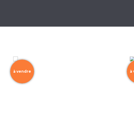
à vendre
à