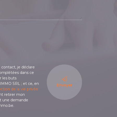
ontact, je déclare
omplétées dans ce
r les buts
IMMO SRL ; et ce, en
Envoyer
ction de la vie privée
nt retirer mon
nt une demande
immo.be.