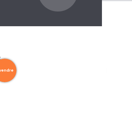
 vendre
à louer