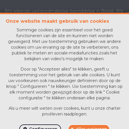
BIV-erkende vastgoedmakelaar-bemiddelaar in België, BIV
N°
513.912
Onze website maakt gebruik van cookies
Ondernemingsnummer :
BE0713 756 781
Sommige cookies zijn essentieel voor het goed
functioneren van de site en kunnen niet worden
Toezichthoudende Autoriteit : Beroepinstituut van
geweigerd. Met uw toestemming gebruiken we andere
Vastgoedmakelaars Luxemburgstraat, 16B - 1000 Brussel
cookies om uw ervaring op de site te verbeteren, ons
(+32 2 505 38 50 - info@biv.be) -
www.biv.be
-
publiek te meten en sociale-mediafuncties zoals het
Deontologische code
bekijken van video's mogelijk te maken.
BA en borgstelling via NV AXA Belgium, Troonplein 1, 1000
Door op "Accepteer alles" te klikken, geeft u
Brussel (polisnr.
730.390.160
) Dekking geldt voor
toestemming voor het gebruik van alle cookies. U kunt
activiteiten die in België worden uitgevoerd
uw voorkeuren ook nauwkeuriger definiëren door op de
knop " Configureren " te klikken. Uw toestemming kan op
Algemene gebruiksvoorwaarden van de website
elk moment worden gewijzigd door op de link " Cookie
configuratie " te klikken onderaan elke pagina.
Charter privéleven
Als u meer wilt weten over cookies, kunt u onze
charter
Cookie configuratie
privéleven
raadplegen.