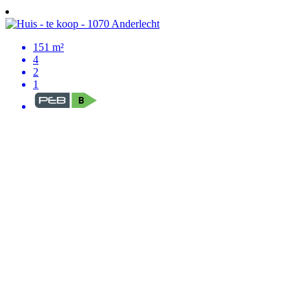
151 m²
4
2
1