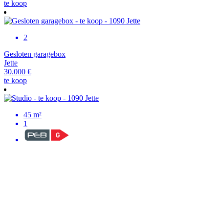
te koop
2
Gesloten garagebox
Jette
30.000 €
te koop
45 m²
1