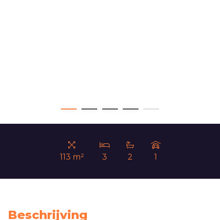
113 m²
3
2
1
Beschrijving