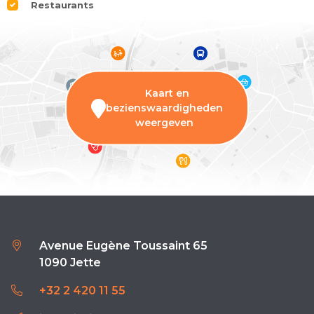
Restaurants
Kaart en
bezienswaardigheden
weergeven
Avenue Eugène Toussaint 65
1090 Jette
+32 2 420 11 55