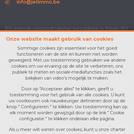
info@jetimmo.be
BIV-erkende vastgoedmakelaar-bemiddelaar in België, BIV
N°
513.912
Onze website maakt gebruik van cookies
Ondernemingsnummer :
BE0713 756 781
Sommige cookies zijn essentieel voor het goed
functioneren van de site en kunnen niet worden
Toezichthoudende Autoriteit : Beroepinstituut van
geweigerd. Met uw toestemming gebruiken we andere
Vastgoedmakelaars Luxemburgstraat, 16B - 1000 Brussel
cookies om uw ervaring op de site te verbeteren, ons
(+32 2 505 38 50 - info@biv.be) -
www.biv.be
-
publiek te meten en sociale-mediafuncties zoals het
Deontologische code
bekijken van video's mogelijk te maken.
BA en borgstelling via NV AXA Belgium, Troonplein 1, 1000
Door op "Accepteer alles" te klikken, geeft u
Brussel (polisnr.
730.390.160
) Dekking geldt voor
toestemming voor het gebruik van alle cookies. U kunt
activiteiten die in België worden uitgevoerd
uw voorkeuren ook nauwkeuriger definiëren door op de
knop " Configureren " te klikken. Uw toestemming kan op
Algemene gebruiksvoorwaarden van de website
elk moment worden gewijzigd door op de link " Cookie
configuratie " te klikken onderaan elke pagina.
Charter privéleven
Als u meer wilt weten over cookies, kunt u onze
charter
Cookie configuratie