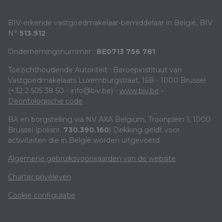
BIV-erkende vastgoedmakelaar-bemiddelaar in België, BIV
N°
513.912
Ondernemingsnummer :
BE0713 756 781
Toezichthoudende Autoriteit : Beroepinstituut van
Vastgoedmakelaars Luxemburgstraat, 16B - 1000 Brussel
(+32 2 505 38 50 - info@biv.be) -
www.biv.be
-
Deontologische code
BA en borgstelling via NV AXA Belgium, Troonplein 1, 1000
Brussel (polisnr.
730.390.160
) Dekking geldt voor
activiteiten die in België worden uitgevoerd
Algemene gebruiksvoorwaarden van de website
Charter privéleven
Cookie configuratie