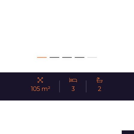
105 m²
3
2