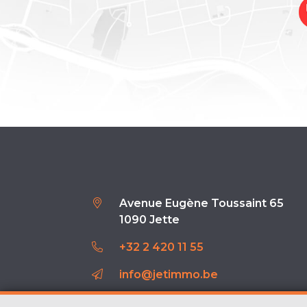
Avenue Eugène Toussaint 65
1090 Jette
+32 2 420 11 55
info@jetimmo.be