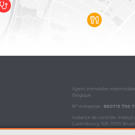
Agent immobilier intermédiai
Belgique
N° entreprise :
BE0713 756 7
Instance de contrôle: Institut
Luxembourg 16B, 1000 Bruxelle
au
code déontologique de l’ I