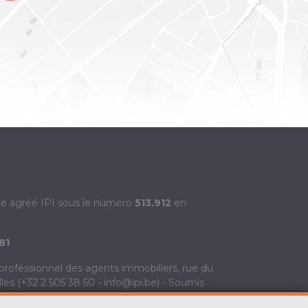
re agréé IPI sous le numéro
513.912
en
81
 professionnel des agents immobiliers, rue du
s (+32 2 505 38 50 - info@ipi.be) - Soumis
PI