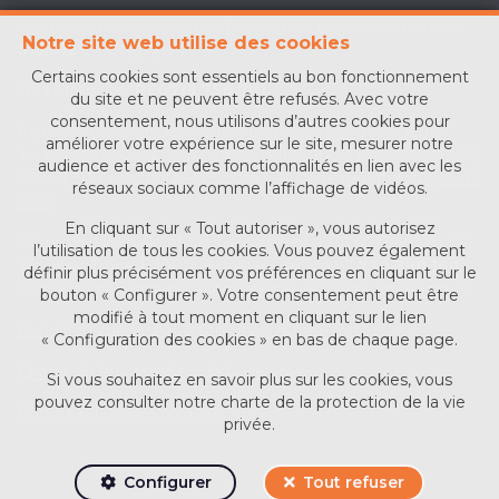
Agent immobilier intermédiaire agréé IPI sous le numéro
Notre site web utilise des cookies
513.912
en Belgique
Certains cookies sont essentiels au bon fonctionnement
N° entreprise :
BE0713 756 781
du site et ne peuvent être refusés. Avec votre
consentement, nous utilisons d’autres cookies pour
Instance de contrôle: Institut professionnel des agents
améliorer votre expérience sur le site, mesurer notre
immobiliers, rue du Luxembourg 16B, 1000 Bruxelles (+32 2
audience et activer des fonctionnalités en lien avec les
505 38 50 - info@ipi.be) - Soumis au
code déontologique de
réseaux sociaux comme l’affichage de vidéos.
l’ IPI
En cliquant sur « Tout autoriser », vous autorisez
RC professionnelle et cautionnement via AXA Belgium SA,
l’utilisation de tous les cookies. Vous pouvez également
Place du Trône 1, 1000 Bruxelles – police n°
730.390.160
.
définir plus précisément vos préférences en cliquant sur le
Couverture valable pour les activités réalisées en Belgique
bouton « Configurer ». Votre consentement peut être
modifié à tout moment en cliquant sur le lien
Conditions générales d'utilisation du site
« Configuration des cookies » en bas de chaque page.
Charte de la protection de la vie privée
Si vous souhaitez en savoir plus sur les cookies, vous
pouvez consulter notre
charte de la protection de la vie
Configuration des cookies
privée
.
Configurer
Tout refuser